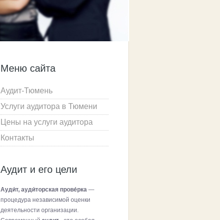
Меню сайта
Аудит-Тюмень
Услуги аудитора в Тюмени
Цены на услуги аудитора
Контакты
Аудит и его цели
Ауди́т, ауди́торская прове́рка
—
процедура независимой оценки
деятельности организации.