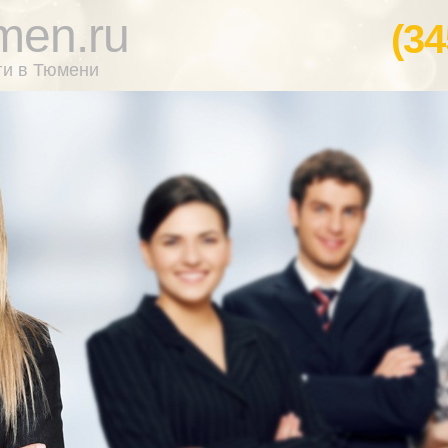
men.ru
(34
ги в Тюмени